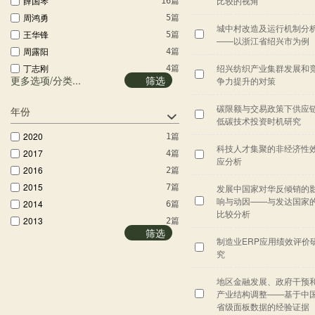
薛国琴
比较的视角
16篇
广州大学学报：社...
1篇
周鸿勇
5篇
中南民族大学学报...
1篇
城中村改造及运行机制分
王华锋
5篇
——以浙江省绍兴市为例
周露阳
4篇
丁志刚
绍兴纺织产业集群发展和
4篇
更多选项/分类...
筛选
争力提升的对策
马玲
3篇
晚春东
3篇
碳限额与交易政策下供应
年份
赵秀芳
2篇
低碳技术投资时机研究
董德民
2020
2篇
1篇
科技人才集聚的非经济性
2017
4篇
应分析
2016
2篇
2015
7篇
发展中国家对华反倾销的
响与动因——与发达国家
2014
6篇
比较分析
2013
2篇
筛选
2012
4篇
制造业ERP应用绩效评价
究
2011
6篇
2010
4篇
地区金融发展、政府干预
2009
9篇
产业结构调整——基于中
2008
6篇
省级面板数据的经验证据