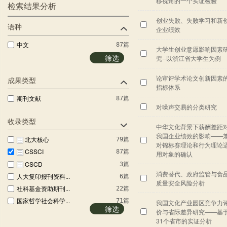
移视角的一个实证检验
检索结果分析
创业失败、失败学习和新
语种
企业绩效
中文
87篇
大学生创业意愿影响因素
筛选
究--以浙江省大学生为例
论审评学术论文创新因素
成果类型
指标体系
期刊文献
87篇
对噪声交易的分类研究
收录类型
中华文化背景下薪酬差距
我国企业绩效的影响——
北大核心
79篇
对锦标赛理论和行为理论
CSSCI
87篇
用对象的确认
CSCD
3篇
消费替代、政府监管与食
人大复印报刊资料...
6篇
质量安全风险分析
社科基金资助期刊...
22篇
国家哲学社会科学...
71篇
我国文化产业园区竞争力
筛选
价与省际差异研究——基
31个省市的实证分析