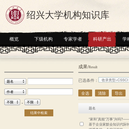
绍兴大学机构知识库
概览
下级机构
专家学者
科研产出
学
成果/
Result
已选条件：
收录类型=CSSCI
题名
作者
全选
清除
导出
不限
不限
-
题名
结果中检索
“家和”真能“万事”兴吗?—
基于企业家默会知识代际