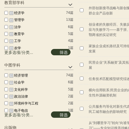
教育部学科
外部创新搜寻战略与新创
经济学
群企业产品创新
74篇
管理学
13篇
创业者的失败经历、失败
法学
6篇
应与失败学习——基于浙
教育学
5篇
鄂两省的实证研究
工学
4篇
家族企业成长路径及可持
农学
1篇
发展
更多选项/分类...
筛选
民营企业“关系融资”及其拓
中图学科
展
经济管理
74篇
任务技术匹配模型研究综
社会学
6篇
文化科学
5篇
横向信用联系:民营企业的
生性外源融资机制
政治法律
2篇
环境科学与工程
2篇
公共服务均等化对新生代
电子电信
1篇
民工城市融合的影响研究
更多选项/分类...
筛选
自动化与计算机技...
1篇
从“到哪里学习”转向“向谁
历史地理
1篇
习”——专业知识搜寻战略
出版物