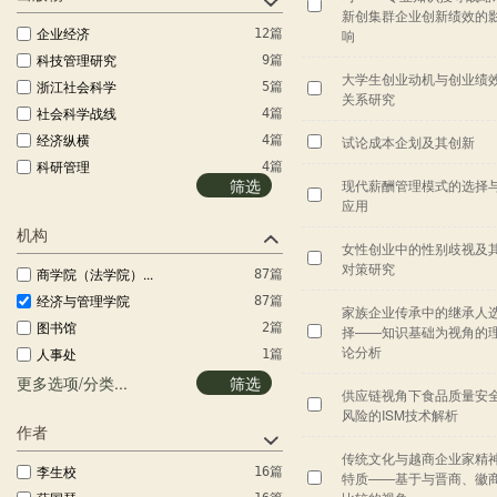
农业科学
1篇
新创集群企业创新绩效的
企业经济
12篇
响
科技管理研究
9篇
大学生创业动机与创业绩
浙江社会科学
5篇
关系研究
社会科学战线
4篇
经济纵横
4篇
试论成本企划及其创新
科研管理
4篇
筛选
现代薪酬管理模式的选择
统计与决策
3篇
应用
中国流通经济
3篇
机构
现代经济探讨
3篇
女性创业中的性别歧视及
对策研究
生产力研究
商学院（法学院）...
2篇
87篇
经济与管理研究
经济与管理学院
2篇
87篇
家族企业传承中的继承人
国际贸易问题
图书馆
2篇
2篇
择——知识基础为视角的
论分析
商业经济与管理
人事处
2篇
1篇
宏观经济研究
更多选项/分类...
筛选
2篇
供应链视角下食品质量安
经济学家
2篇
风险的ISM技术解析
管理世界
作者
2篇
传统文化与越商企业家精
消费经济
1篇
李生校
16篇
特质——基于与晋商、徽
北京理工大学学报...
1篇