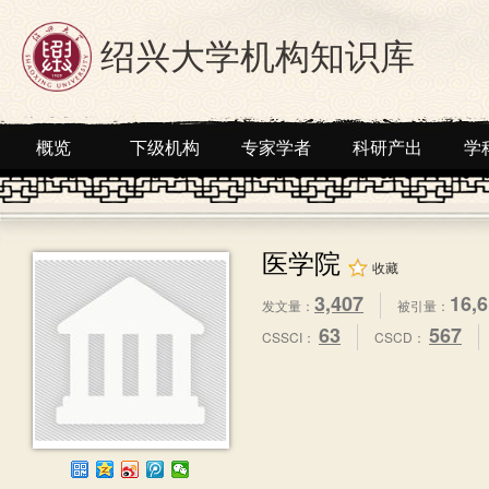
绍兴大学机构知识库
概览
下级机构
专家学者
科研产出
学
医学院
收藏
3,407
16,
发文量：
被引量：
63
567
CSSCI：
CSCD：