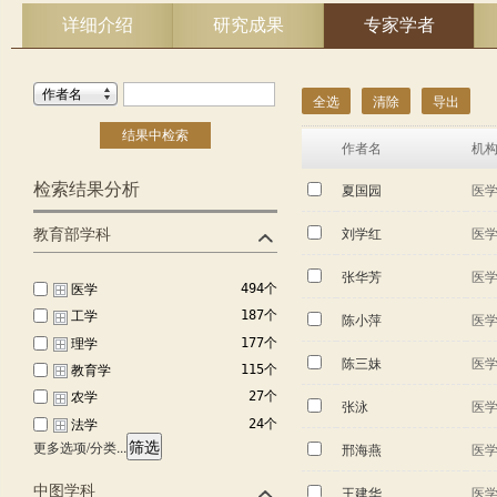
详细介绍
研究成果
专家学者
作者名
全选
清除
导出
结果中检索
作者名
机
检索结果分析
夏国园
医
刘学红
医
教育部学科
张华芳
医
医学
494个
工学
187个
陈小萍
医
理学
177个
陈三妹
医
教育学
115个
农学
27个
张泳
医
法学
24个
筛选
更多选项/分类...
邢海燕
医
管理学
24个
经济学
16个
中图学科
王建华
医