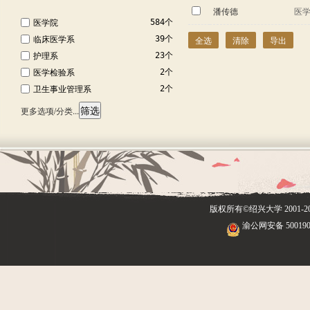
电气工程
3个
潘传德
医
神经系统学与行为...
24个
医学院
语言文字
584个
3个
农业科学
23个
临床医学系
39个
全选
清除
导出
精神病学与心理学...
23个
护理系
23个
免疫学
22个
医学检验系
2个
物理学
18个
卫生事业管理系
2个
地球科学
17个
筛选
更多选项/分类...
社会科学总论
14个
植物学与动物学
10个
数学
7个
计算机科学
6个
微生物学
4个
版权所有©绍兴大学
2001
渝公网安备 500190