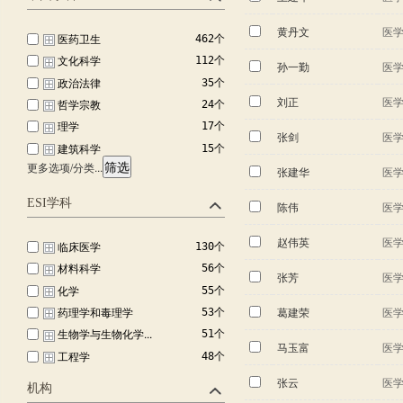
文学
4个
哲学
3个
黄丹文
医
医药卫生
462个
文化科学
112个
孙一勤
医
政治法律
35个
刘正
医
哲学宗教
24个
理学
17个
张剑
医
建筑科学
15个
筛选
更多选项/分类...
轻工技术与工程
张建华
医
15个
化学工程
14个
ESI学科
陈伟
医
经济管理
14个
自动化与计算机技...
14个
赵伟英
医
临床医学
130个
生物学
13个
材料科学
56个
张芳
医
农业科学
10个
化学
55个
社会学
8个
葛建荣
医
药理学和毒理学
53个
机械工程
7个
生物学与生物化学...
51个
环境科学与工程
马玉富
医
7个
工程学
48个
电子电信
5个
环境科学与生态学...
35个
张云
医
交通运输工程
机构
5个
分子生物学与遗传...
35个