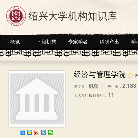
绍兴大学机构知识库
概览
下级机构
专家学者
科研产出
学
经济与管理学院
803
2,183
发文量：
被引量：
11
人大复印报刊资料：