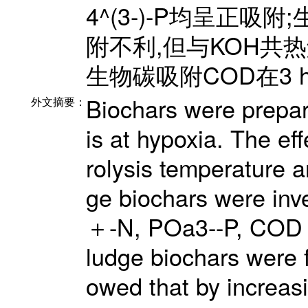
4^(3-)-P均呈正吸附
附不利,但与KOH共热解
生物碳吸附COD在3
Biochars were prepar
外文摘要：
is at hypoxia. The e
rolysis temperature a
ge biochars were inve
＋-N, POa3--P, COD in
ludge biochars were f
owed that by increas