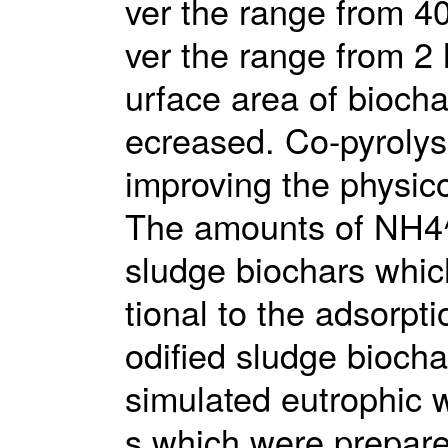
ver the range from 
ver the range from 2 
urface area of biocha
ecreased. Co-pyrolys
improving the physic
The amounts of NH4
sludge biochars whic
tional to the adsorpt
odified sludge bioch
simulated eutrophic w
s which were prepare