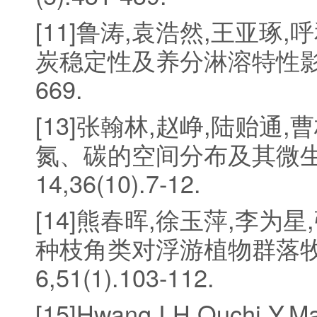
[11]鲁涛,袁浩然,王亚琢
炭稳定性及养分淋溶特性影响[J]
669.
[13]张翰林,赵峥,陆贻通
氮、碳的空间分布及其微生物
14,36(10).7-12.
[14]熊春晖,徐玉萍,李为
种枝角类对浮游植物群落牧食
6,51(1).103-112.
[15]Hwang I H,Ouchi Y,Mat