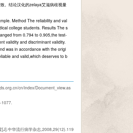
。结论汉化的zelaya艾滋病歧视量
ample. Method The reliability and val
ical college students. Results The s
 ranged from 0.794 to 0.905,the test-
t validity and discriminant validity.
and was in accordance with the origi
iable and valid,which deserves to b
cn/cn/index/Document_view.as
1077.
华流行病学杂志,2008,29(12).119