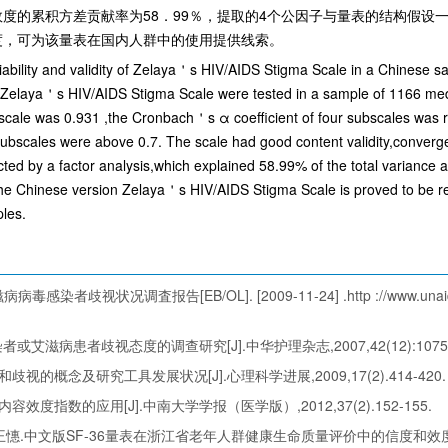
度的累积方差贡献率为58．99％，提取的4个公因子与量表的结构假设一致
度，可为该量表在国内人群中的使用提供线索。
liability and validity of Zelaya＇s HIV/AIDS Stigma Scale in a Chinese s
n Zelaya＇s HIV/AIDS Stigma Scale were tested in a sample of 1166 med
 the scale was 0.931 ,the Cronbach＇s α coefficient of four subscales was
ur subscales were above 0.7. The scale had good content validity,convergen
cted by a factor analysis,which explained 58.99% of the total variance 
he Chinese version Zelaya＇s HIV/AIDS Stigma Scale is proved to be rel
les.
视状况调査报告[EB/OL]. [2009-11-24] .http ://www.unaids.org.
或艾滋病患者歧视态度的调查研究[J].中华护理杂志,2007,42(12):1075-
歧视的概念及研究工具发展状况[J].心理科学进展,2009,17(2).414-420.
容效度指数的应用[J].中南大学学报（医学版）,2012,37(2).152-155.
,王憓.中文版SF-36量表在浙江省老年人群健康生命质量评价中的信度和效度[J].中