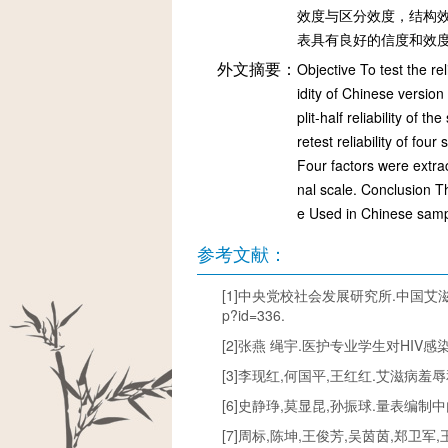
效度与区分效度，结构效
表具有良好的信度和效
外文摘要：
Objective To test the re
idity of Chinese versio
plit-half reliability of
retest reliability of fo
Four factors were extra
nal scale. Conclusion T
e Used in Chinese samp
参考文献：
[1]中央党校社会发展研究所.中国艾滋病病毒感染者歧
p?id=336.
[2]张燕 绳宇.医护专业学生对HIV感染者
[3]李现红,何国平,王红红.艾滋病羞辱和
[6]史静琤,莫显昆,孙振球.量表编制中内
[7]周标,陈坤,王俊芳,吴茵茵,郑卫军