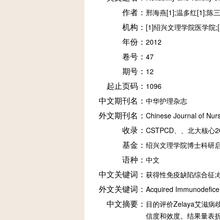
作者：
邢海燕[1];温多红[1];陈三妹
机构：
[1]绍兴文理学院医学院
年份：
2012
卷号：
47
期号：
12
起止页码：
1096
中文期刊名：
中华护理杂志
外文期刊名：
Chinese Journal of Nur
收录：
CSTPCD、、北大核心20
基金：
绍兴文理学院博士科研启动资
语种：
中文
中文关键词：
获得性免疫缺陷综合征;歧
外文关键词：
Acquired Immunodeficenc
中文摘要：
目的评价Zelaya艾滋
信度和效度。结果量表折