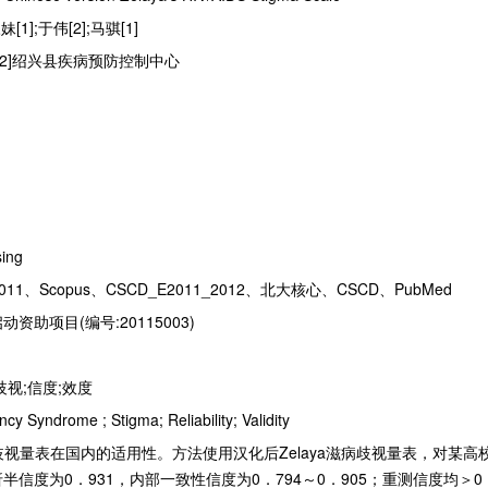
[1];于伟[2];马骐[1]
;[2]绍兴县疾病预防控制中心
sing
11、Scopus、CSCD_E2011_2012、北大核心、CSCD、PubMed
助项目(编号:20115003)
视;信度;效度
y Syndrome ; Stigma; Reliability; Validity
病歧视量表在国内的适用性。方法使用汉化后Zelaya滋病歧视量表，对某高
半信度为0．931，内部一致性信度为0．794～0．905；重测信度均＞