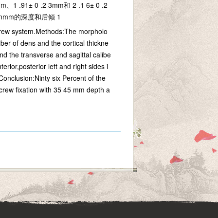
91± 0 .2 3mm和 2 .1 6± 0 .2
5mmm的深度和后倾 1
a screw system.Methods:The morpholo
iber of dens and the cortical thickne
d the transverse and sagittal calibe
ior,posterior left and right sides i
clusion:Ninty six Percent of the
screw fixation with 35 45 mm depth a