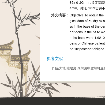
65± 0 .92mm ,齿突基底
4mm。结论 :96%齿突不
外文摘要：
Objective:To obtain the
gical data of 50 dry axi
ss in the base of the d
r of dens in the base w
n the base were 1.62±0
dens of Chinese patient
nd 10°posterior oblige
参考文献：
[1]金大地 陈建庭.颈前路中空螺钉直接内固