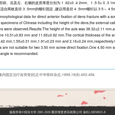
部前、后及左、右侧的皮质厚度分别为 1 .62±0 .4 2mm、1 .5 5± 0 .3 1mm、1 .
适合两枚直径 3 .5mm的螺钉固定 ,建议用直径 4 .5mm螺钉以 3 5～ 4 
 morphological data for direct anterior fixation of dens fracture with 
s specimens of Chinese including the height of the dens,the external cal
ens were observed.Results:The height of the axis was 38.32±2.11 mm,an
ere 10.51±0.83 mm and 11.65±0.92 mm.The cortical thickness of the anter
.42 mm,1.55±0.31 mm,1.91±0.23 mm and 2.16±0.24 mm,respectively.Con
s are not suitable for two 3.50 mm screw direct fixation.One 4.50 mm 
d angle is recommanded.
定治疗齿突骨折[J].中华骨科杂志,1999,19(8):453-456.
版权所有©绍兴大学
2001-2026 重庆维普资讯有限公司
渝B2-20050021-8