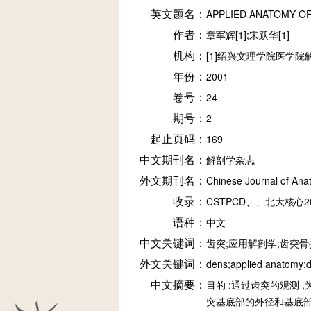
英文题名：
APPLIED ANATOMY OF
作者：
章军辉[1];宋跃华[1]
机构：
[1]绍兴文理学院医学院
年份：
2001
卷号：
24
期号：
2
起止页码：
169
中文期刊名：
解剖学杂志
外文期刊名：
Chinese Journal of An
收录：
CSTPCD、、北大核心20
语种：
中文
中文关键词：
齿突;应用解剖学;齿突骨
外文关键词：
dens;applied anatomy;de
中文摘要：
目的 :通过齿突的观测
突基底部的外径和基底部皮质厚度