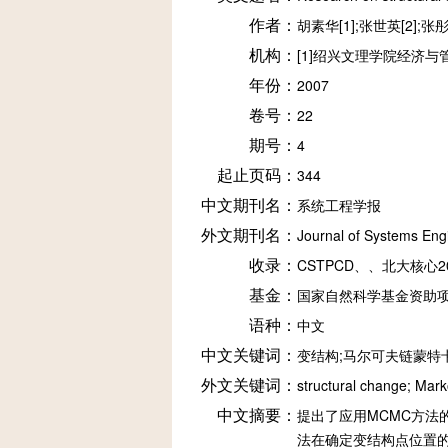
作者：
胡素华[1];张世英[2];张彤[
机构：
[1]绍兴文理学院经济与
年份：
2007
卷号：
22
期号：
4
起止页码：
344
中文期刊名：
系统工程学报
外文期刊名：
Journal of Systems Eng
收录：
CSTPCD、、北大核心20
基金：
国家自然科学基金资助项目(
语种：
中文
中文关键词：
变结构;马尔可夫链蒙特
外文关键词：
structural change; Mark
中文摘要：
提出了应用MCMC方法
法在确定变结构点位置的