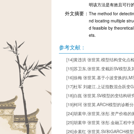
明该方法是有效且可行的
外文摘要：
The method for detectin
nd locating multiple str
d feasible by theoretica
ets.
参考文献：
[14]黄违洪 张世英.模型结构变化点检测法
[15]苏卫东,张世英.变截距SV模型及其在
[16]徐梅 张世英.基于小波变换的LMSV模
[17]杜军 刘建江.上证指数混合跃变GAR
[18]白崑 张世英.SV模型的变结构研究及应用
[19]柯珂 张世英.ARCH模型的诊断分析[J
[24]胡素华,张世英,张彤.资产价格的抛物
[25]胡素华 张世英 张彤.金融工程中资产
[26]余素红 张世英.SV和GARCH模型