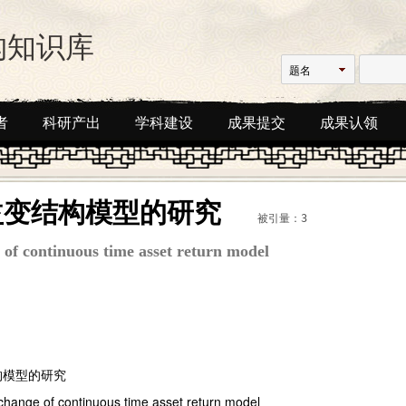
构知识库
题名
者
科研产出
学科建设
成果提交
成果认领
益变结构模型的研究
被引量：3
 of continuous time asset return model
构模型的研究
change of continuous time asset return model