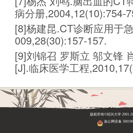
[7]杨杰 刘鸣.脑出血的C
病分册,2004,12(10):754-7
[8]杨建昆.CT诊断应用于
009,28(30):157-157.
[9]刘锦召 罗斯立 邬文锋
[J].临床医学工程,2010,17(7
版权所有©绍兴大学
2001
渝公网安备 500190