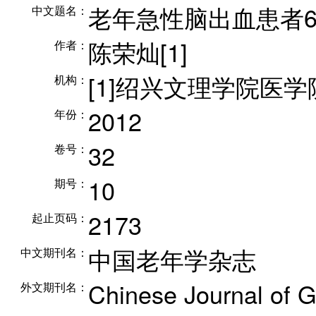
老年急性脑出血患者6
中文题名：
陈荣灿[1]
作者：
[1]绍兴文理学院医学
机构：
2012
年份：
32
卷号：
10
期号：
2173
起止页码：
中国老年学杂志
中文期刊名：
Chinese Journal of G
外文期刊名：