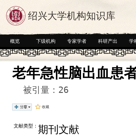
绍兴大学机构知识库
概览
下级机构
专家学者
科研产出
学
老年急性脑出血患者
被引量：26
收藏
期刊文献
文献类型：